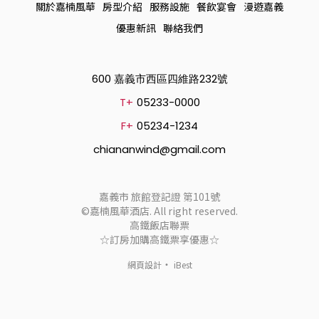
關於嘉楠風華
房型介紹
服務設施
餐飲宴會
漫遊嘉義
優惠新訊
聯絡我們
600 嘉義市西區四維路232號
T+
05233-0000
F+
05234-1234
chiananwind@gmail.com
嘉義市 旅館登記證 第101號
©嘉楠風華酒店. All right reserved.
高鐵飯店聯票
☆訂房加購高鐵票享優惠☆
‧
網頁設計
iBest