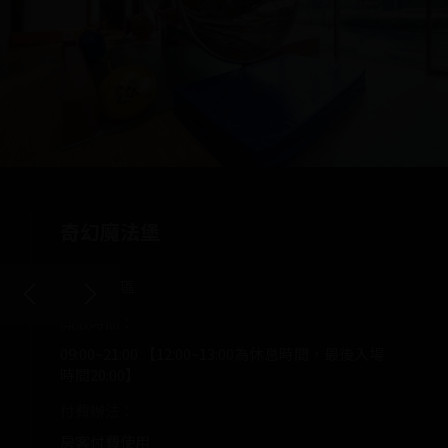
空中酒吧 IRON WIND BAR
奇幻魔法堡
健身房
商務中心
每人低消NT$350+10%。
親子遊戲區
1F
1F
平日定義：週日~週四；假日定義：週五、週六.
開放時間：
開放時間：
開放時間：
假日及旺日不開放預約，皆採現場候位
09:00~21:00 【12:00~13:00為休息時間，最後入場
07:00~22:00
24H
開放時間：
時間20:00】
付費辦法：
付費辦法：
平日19:30～24:00 假日19:30～01:00
付費辦法：
房客免費使用
房客免費使用
付費辦法：
房客付費使用