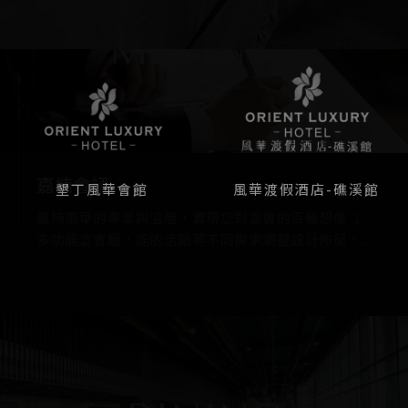
MEETING
MEETING
嘉楠會議
嘉楠會議
墾丁風華會館
風華渡假酒店-礁溪館
會議室最多可容納200人，另有36及48人中型會議室
嘉楠風華的專業與溫度，實現您對宴會的百種想像 ；
多功能宴會廳，能依活動等不同需求調整設計佈局，...