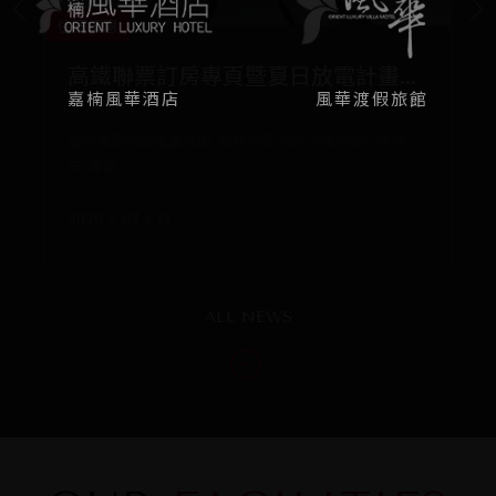
住宿優惠
住宿
高鐵聯票訂房專頁暨夏日放電計畫...
官
嘉楠風華酒店
風華渡假旅館
嘉楠風華酒店隆重推出"嘉楠風華酒店台灣高鐵訂房聯
暑
票"專案。
嘉
...
...
2026 / 07 / 15
20
ALL NEWS