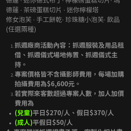
德蓮 ∙ 茶磅蛋糕切片 ∙ 迷你檸檬塔
修女泡芙 ∙ 手工餅乾∙ 珍珠糖小泡芙∙ 飲品
(任選兩種)
抓週廠商活動內容：抓週服裝及用品租
借、抓週儀式場地佈置、抓週儀式主
持。
專案價格皆不含攝影師費用，每場加購
拍攝費用為$6,600元。
若實際來客數超過專案人數，加人加價
費用為
(兒童)
平日$270/人、假日$370/人
(成人)
平假日$50/人