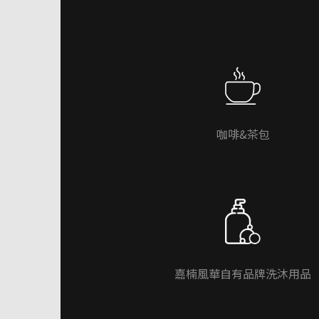
咖啡&茶包
嘉楠風華自有品牌洗沐用品