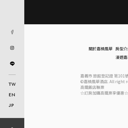
關於嘉楠風華
房型介
漫遊嘉
嘉義市 旅館登記證 第101
©嘉楠風華酒店. All right re
TW
高鐵飯店聯票
☆訂房加購高鐵票享優惠
EN
JP