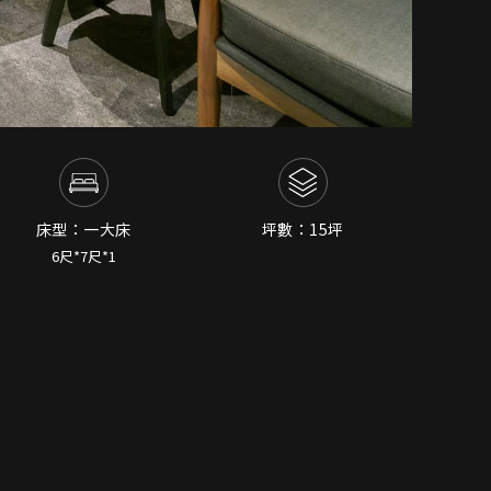
床型：一大床
坪數：15坪
6尺*7尺*1