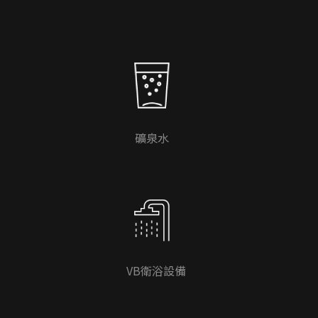
礦泉水
VB衛浴設備