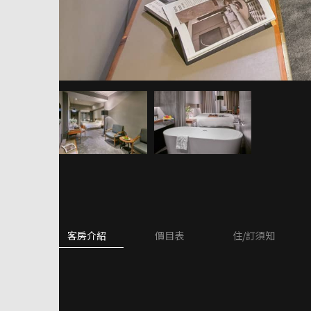
客房介紹
價目表
住/訂須知