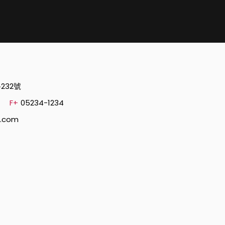
232號
F+
05234-1234
l.com