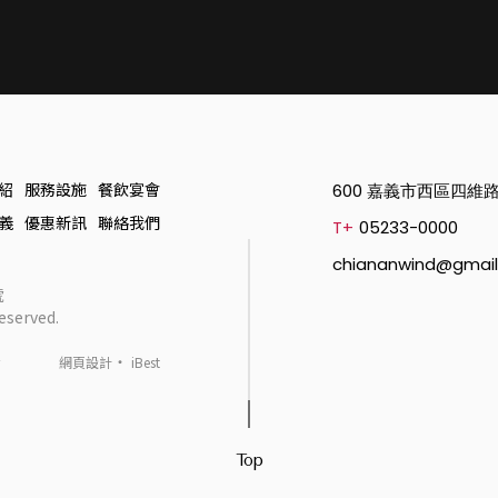
紹
服務設施
餐飲宴會
600 嘉義市西區四維路
義
優惠新訊
聯絡我們
T+
05233-0000
chiananwind@gmai
號
served.
☆
‧
網頁設計
iBest
Top