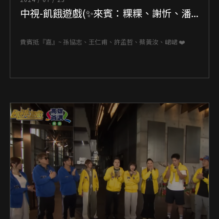
中視-飢餓遊戲(✨來賓：粿粿、謝忻、潘...
貴賓抵『嘉』~ 孫協志、王仁甫、許孟哲、蔡黃汝、峮峮 ❤️