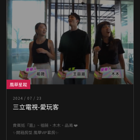
風華星蹤
2024 / 07 / 23
三立電視-愛玩客
貴賓抵『嘉』~ 祖薇、木木、品澔 ❤️
✨開箱房型 風華VIP套房✨