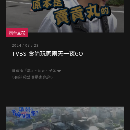
風華星蹤
2024 / 07 / 23
TVBS-食尚玩家兩天一夜GO
貴賓抵『嘉』~ 納豆、子余 ❤️
✨開箱房型 尊爵家庭房✨