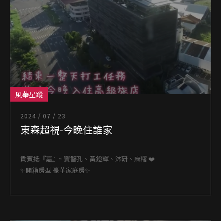
風華星蹤
2024 / 07 / 23
東森超視-今晚住誰家
貴賓抵『嘉』~ 竇智孔、黃鐙輝、沐研、麻糬 ❤️
✨開箱房型 豪華家庭房✨