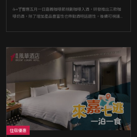
☕+🍸響應五月一日嘉義咖啡節規劃咖啡入酒，研發推出三款咖
啡奶酒，除了增加產品豐富性也帶動酒吧話題性，後續可視議...
住宿優惠