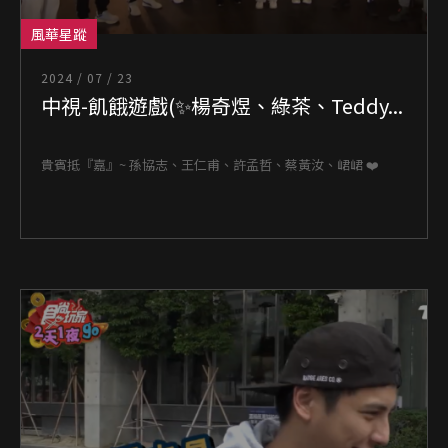
風華星蹤
2024 / 07 / 23
中視-飢餓遊戲(✨楊奇煜、綠茶、Teddy...
貴賓抵『嘉』~ 孫協志、王仁甫、許孟哲、蔡黃汝、峮峮 ❤️