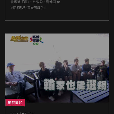
貴賓抵『嘉』~ 許效舜、鄭仲茵 ❤️
✨開箱房型 尊爵家庭房✨
風華星蹤
2024 / 07 / 23