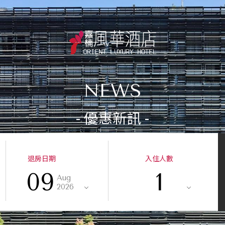
NEWS
- 優惠新訊 -
退房日期
入住人數
09
1
Aug
2026