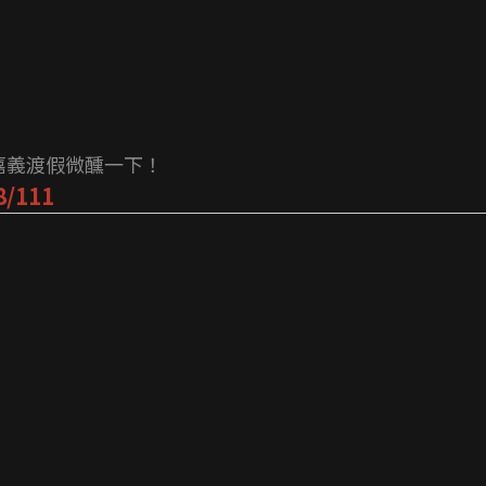
嘉義渡假微醺一下！
/111