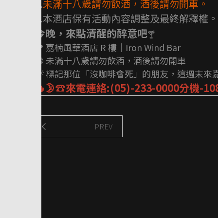
3.
未滿十八歲請勿飲酒，酒後請勿開車。
4.本酒店保有活動內容調整及最終解釋權。
今晚，來點清醒的醉意吧
🍸
📍 嘉楠風華酒店 R 樓｜Iron Wind Bar
🔞 未滿十八歲請勿飲酒，酒後請勿開車
💡 標記那位「沒咖啡會死」的朋友，這週末來
🔥🌛☎️來電連絡:(05)-233-0000分機-108
PREV