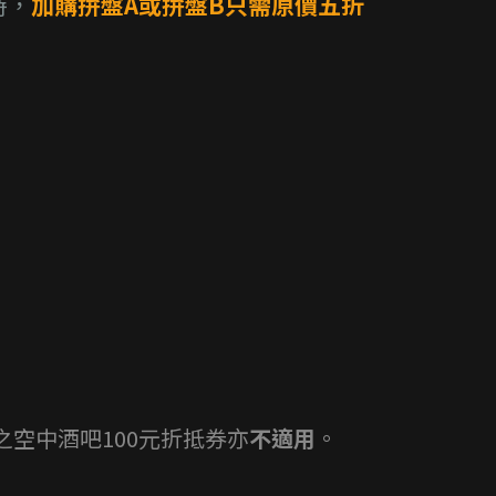
時，
加購拚盤A或拚盤B只需原價五折
空中酒吧100元折抵券亦
不適用
。