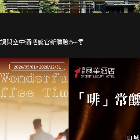
特調與空中酒吧感官新體驗☕+🍸