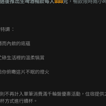
過後推出生啤酒暢飲每人
888
元
，暢飲限時兩小
」
特調 ：
穩而內斂的底蘊
忙碌生活裡的溫柔犒賞
你俯瞰這片不眠的燈火
則不再計入單筆消費滿千輪盤優惠活動，住宿提供之
杯方式進行續杯。