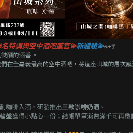
節聯名特調與空中酒吧感官💫
新體驗💫
☕+🍸
微醺的酒香 。
我們在全嘉義最高的空中酒吧，將這座山城的層次感
劃咖啡入酒，研發推出
三款咖啡奶酒
。
輪盤
獲得小點心一份；結帳單筆消費滿千可再啟