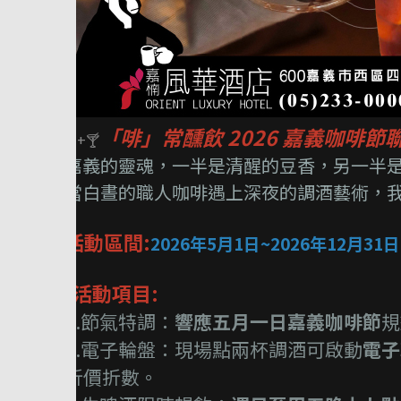
「啡」常醺飲 2026 嘉義咖啡
☕+🍸
嘉義的靈魂，一半是清醒的豆香，另一半是
當白晝的職人咖啡遇上深夜的調酒藝術，
活動區間:
2026年5月1日~2026年12月31日
\活動項目:
1.節氣特調：
響應五月一日嘉義咖啡節
規
2.電子輪盤：現場點兩杯調酒可啟動
電子
折價折數。