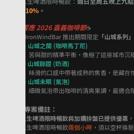
3.生啤酒限時暢飲：
週日至周五晚上九點
+10%
。
響應 2026 嘉義咖啡節
☕️
#IronWindBar 推出期間限定
「山城系列
✨
山城之間 (咖啡馬丁尼)
苦與甜的精準平衡，像極了這座城市沉
✨
山城餘甜 (奶酒)
絲滑的口感中帶著成熟的焦香，是藏在
✨
山城未眠 (氣泡)
細緻氣泡帶出咖啡的清爽果調，最適合陪
\專案備註：
1.
生啤酒限時暢飲與加購拚盤已提供優惠
，
2.生啤酒限時暢飲
兩個小時
，須以空杯換新