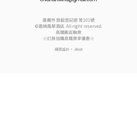
嘉義市 旅館登記證 第101號
©嘉楠風華酒店. All right reserved.
高鐵飯店聯票
☆訂房加購高鐵票享優惠☆
‧
網頁設計
iBest