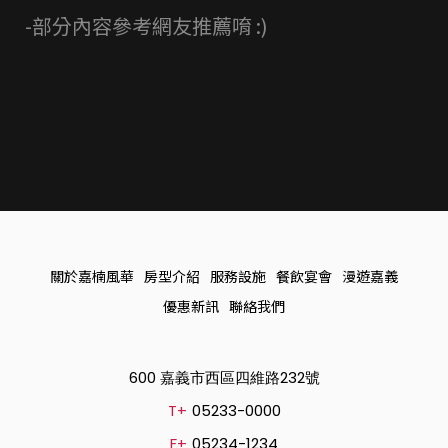
-部分內容參考網友推薦唷 :)
關於嘉楠風華
房型介紹
服務設施
餐飲宴會
漫遊嘉義
優惠新訊
聯絡我們
600 嘉義市西區四維路232號
T+
05233-0000
F+
05234-1234