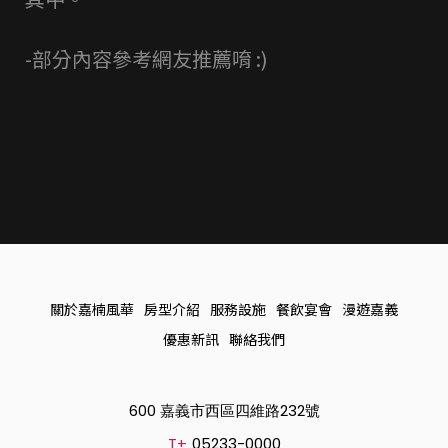
-部分內容參考網友推薦唷 :)
關於嘉楠風華
房型介紹
服務設施
餐飲宴會
漫遊嘉義
優惠新訊
聯絡我們
600 嘉義市西區四維路232號
T+
05233-0000