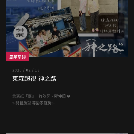
風華星蹤
2026 / 02 / 13
東森超視-神之路
貴賓抵『嘉』~ 許效舜、鄭仲茵 ❤️
✨開箱房型 尊爵家庭房✨