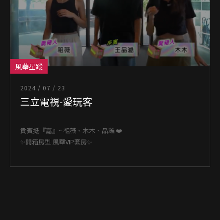
風華星蹤
2024 / 07 / 23
三立電視-愛玩客
貴賓抵『嘉』~ 祖薇、木木、品澔 ❤️
✨開箱房型 風華VIP套房✨