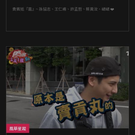
貴賓抵『嘉』~ 孫協志、王仁甫、許孟哲、蔡黃汝、峮峮 ❤️
風華星蹤