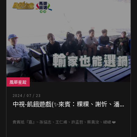
風華星蹤
2024 / 07 / 23
中視-飢餓遊戲(✨來賓：粿粿、謝忻、潘...
貴賓抵『嘉』~ 孫協志、王仁甫、許孟哲、蔡黃汝、峮峮 ❤️