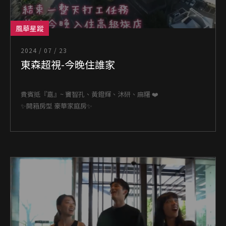
風華星蹤
2024 / 07 / 23
東森超視-今晚住誰家
貴賓抵『嘉』~ 竇智孔、黃鐙輝、沐研、麻糬 ❤️
✨開箱房型 豪華家庭房✨